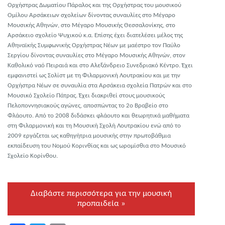
Ορχήστρας Δωματίου Πάραλος και της Ορχήστρας του μουσικού
Ομίλου Αρσάκειων σχολείων δίνοντας συναυλίες στο Μέγαρο
Μουσικής Αθηνών, στο Μέγαρο Μουσικής Θεσσαλονίκης, στο
Αρσάκειο σχολείο Ψυχικού κ.α. Επίσης έχει διατελέσει μέλος της
Αθηναϊκής Συμφωνικής Ορχήστρας Νέων με μαέστρο τον Παύλο
Σεργίου δίνοντας συναυλίες στο Μέγαρο Μουσικής Αθηνών, στον
Καθολικό ναό Πειραιά και στο Αλεξάνδρειο Συνεδριακό Κέντρο. Έχει
εμφανιστεί ως Σολίστ με τη Φιλαρμονική Λουτρακίου και με την
Ορχήστρα Νέων σε συναυλία στα Αρσάκεια σχολεία Πατρών και στο
Μουσικό Σχολείο Πάτρας. Έχει διακριθεί στους μουσικούς
Πελοποννησιακούς αγώνες, αποσπώντας το 2ο Βραβείο στο
Φλάουτο. Από το 2008 διδάσκει φλάουτο και θεωρητικά μαθήματα
στη Φιλαρμονική και τη Μουσική Σχολή Λουτρακίου ενώ από το
2009 εργάζεται ως καθηγήτρια μουσικής στην πρωτοβάθμια
εκπαίδευση του Νομού Κορινθίας και ως ωρομίσθια στο Μουσικό
Σχολείο Κορίνθου.
Διαβάστε περισσότερα για την μουσική
προπαιδεία »