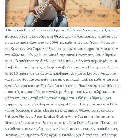
Η Κατερίνα Παντελέων γεννήθηκε το 1985 στο Λουτράκι και ξεκίνησε
τις μουσικές της σπουδές στη Φιλαρμονική Λουτρακίου, στην οποία
είναι τακτικό μέλος από το 1996, με καθηγητές τον Γιάννη Κόυφαλη
και Κωνσταντίνο Σαμοίλη. Είναι πτυχιούχος του τμήματος Μουσικών
Σπουδών του Εθνικού και Καποδιστριακού Πανεπιστημίου Αθηνών.
Το 2008 απέκτησε το δίπλωμα Φλάουτου με άριστα παμψηφεί και Β΄
Βραβείο με καθηγητές τη Σοφία Λειβαδίτη και τον Παναγιώτη Δράκο.
Το 2010 απέκτησε με άριστα παμψηφεί το πτυχίο Ειδικού Αρμονίας
και το πτυχίο πιάνου, επίσης με άριστα παμψηφεί, με καθηγήτριες τη
Λίντα Λεούση και την Τατιάνα Δημητριάδου. Παράλληλα συνεχίζει τις
μουσικές της σπουδές στα Ανώτερα θεωρητικά (Αντίστιξη), και στο
Φλάουτο, στο μεταδιπλωματικό τμήμα του Ωδείου Αθηνών. Έχει
συμμετάσχει στη διεθνή συνάντηση «Ημέρες Πλαγιαύλου» στο Βόλο
και σε διάφορα master classes με διάσημους Φλαουτίστες όπως: o
Philippe Pierlot, o Peter Loukas Graf, η Anne-Catherine Heinzman, ο
Νίκος Νικόπουλος κ.α. Επίσης σε σεμινάρια Ρυθμολογίας, Πιάνου και
Διεύθυνσης στην Σίνδο και την Κώ από τον Dr. Leon Bly, πρόεδρο της
Παγκόσμιας Ομοσπονδίας Αρχιμουσικών. Έχει διετελέσει μέλος της