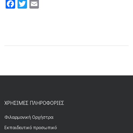
Facebook
Twitter
Email
ΧΡΉΣΙΜΕΣ ΠΛΗΡΟΦΟΡΊΕΣ
Φιλαρμονική Ορχήστρα
Εκπαιδευτικό προσωπικό