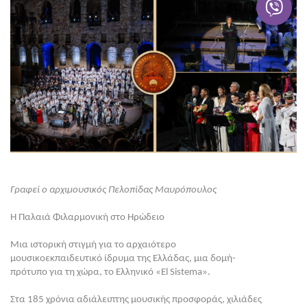
Γραφεί ο αρχιμουσικός Πελοπίδας Μαυρόπουλος
Η Παλαιά Φιλαρμονική στο Ηρώδειο
Μια ιστορική στιγμή για το αρχαιότερο
μουσικοεκπαιδευτικό ίδρυμα της Ελλάδας, μια δομή-
πρότυπο για τη χώρα, το Ελληνικό «El Sistema».
Στα 185 χρόνια αδιάλειπτης μουσικής προσφοράς, χιλιάδες