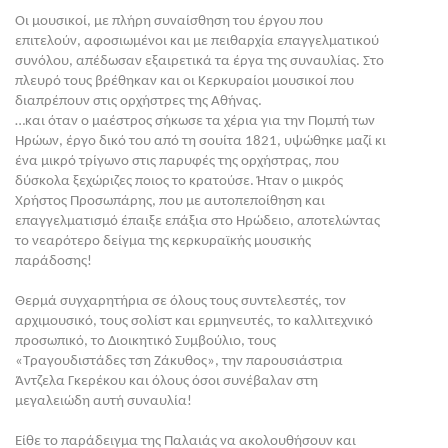
Οι μουσικοί, με πλήρη συναίσθηση του έργου που
επιτελούν, αφοσιωμένοι και με πειθαρχία επαγγελματικού
συνόλου, απέδωσαν εξαιρετικά τα έργα της συναυλίας. Στο
πλευρό τους βρέθηκαν και οι Κερκυραίοι μουσικοί που
διαπρέπουν στις ορχήστρες της Αθήνας.
…και όταν ο μαέστρος σήκωσε τα χέρια για την Πομπή των
Ηρώων, έργο δικό του από τη σουίτα 1821, υψώθηκε μαζί κι
ένα μικρό τρίγωνο στις παρυφές της ορχήστρας, που
δύσκολα ξεχώριζες ποιος το κρατούσε. Ήταν ο μικρός
Χρήστος Προσωπάρης, που με αυτοπεποίθηση και
επαγγελματισμό έπαιξε επάξια στο Ηρώδειο, αποτελώντας
το νεαρότερο δείγμα της κερκυραϊκής μουσικής
παράδοσης!
Θερμά συγχαρητήρια σε όλους τους συντελεστές, τον
αρχιμουσικό, τους σολίστ και ερμηνευτές, το καλλιτεχνικό
προσωπικό, το Διοικητικό Συμβούλιο, τους
«Τραγουδιστάδες τση Ζάκυθος», την παρουσιάστρια
Άντζελα Γκερέκου και όλους όσοι συνέβαλαν στη
μεγαλειώδη αυτή συναυλία!
Είθε το παράδειγμα της Παλαιάς να ακολουθήσουν και