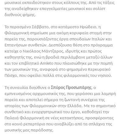
μουσικοί εκπαιδεύτηκαν στους κόλπους της. Από τις τάξεις
της αναδείχθηκαν επαγγελματίες μουσικοί και σολίστ
διεθνούς φήμης.
Το περασμένο Σάββατο, στο κατάμεστο Ηρώδειο, η
Φιλαρμονική σημείωσε μια ακόμη κορυφαία στιγμή στην
πορεία της, παρουσιάζοντας έργα σπουδαίων Ιταλών και
Επτανήσιων συνθετών. Δεσπόζουσα θέση στο πρόγραμμα
κατείχε ο Νικόλαος Μάντζαρος, ιδρυτής και πρώτος
καθηγητής της, ενώ η βραδιά περιλάμβανε μεταξύ άλλων
και τον επιβλητικό Amleto που πλαισιώθηκε με την πομπή
των μουσικών της, αναφορά στο φημισμένο Κερκυραϊκό
Πάσχα, που οφείλει πολλά στις φιλαρμονικές του νησιού.
Τη συναυλία διηύθυνε ο
Σπύρος Προσωπάρης
, ο
εμπνευσμένος αρχιμουσικός της, που χαράσσει μια λαμπρή
πορεία και αποτελεί σήμερα τη ζωντανή συνέχεια της
ιστορίας των Φιλαρμονικών στην Ελλάδα. Με το σημαντικό
συνθετικό και ενορχηστρωτικό του έργο, καθοδηγεί την
Παλαιά Φιλαρμονική σε νέες κατακτήσεις, προσφέροντας
στο κοινό ρεπερτόριο που αναβλύζει από τα σπλάχνα της
μουσικής μας παράδοσης.