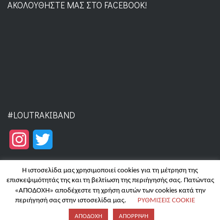
ΑΚΟΛΟΥΘΉΣΤΕ ΜΑΣ ΣΤΟ FACEBOOK!
#LOUTRAKIBAND
Instagram
Twitter
Η ιστοσελίδα μας χρησιμοποιεί cookies για τη μέτρηση της
επισκεψιμότητάς της και τη βελτίωση της περιήγησής σας. Πατώντας
«ΑΠΟΔΟΧΗ» αποδέχεστε τη χρήση αυτών των cookies κατά την
Copyright © 2025 | Filarmoniki Loutrakiou - Hosting by
Focus on
περιήγησή σας στην ιστοσελίδα μας.
ΡΥΘΜΙΣΕΙΣ COOKIE
Web
|
Πολιτική απορρήτου & cookies
ΑΠΟΔΟΧΗ
ΑΠΟΡΡΙΨΗ