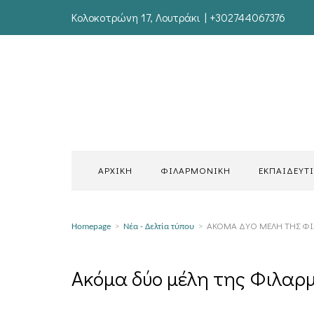
Κολοκοτρώνη 17, Λουτράκι | +302744067376
ΑΡΧΙΚΗ
ΦΙΛΑΡΜΟΝΙΚΗ
ΕΚΠΑΙΔΕΥΤ
ΑΚΌΜΑ ΔΎΟ ΜΈΛΗ ΤΗΣ Φ
Homepage
>
Νέα - Δελτία τύπου
>
Ακόμα δύο μέλη της Φιλαρ