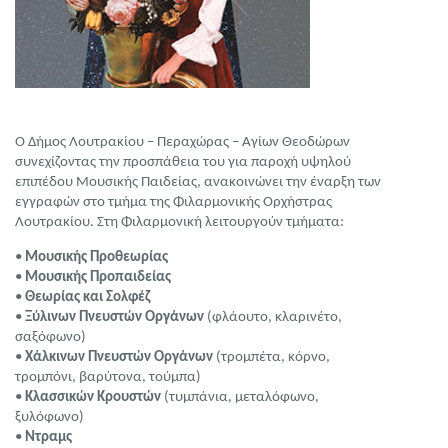
Ο Δήμος Λουτρακίου – Περαχώρας – Αγίων Θεοδώρων
συνεχίζοντας την προσπάθεια του για παροχή υψηλού
επιπέδου Μουσικής Παιδείας, ανακοινώνει την έναρξη των
εγγραφών στο τμήμα της Φιλαρμονικής Ορχήστρας
Λουτρακίου. Στη Φιλαρμονική λειτουργούν τμήματα:
•
Μουσικής Προθεωρίας
•
Μουσικής Προπαιδείας
•
Θεωρίας και Σολφέζ
•
Ξύλινων Πνευστών Οργάνων
(φλάουτο, κλαρινέτο,
σαξόφωνο)
•
Χάλκινων Πνευστών Οργάνων
(τρομπέτα, κόρνο,
τρομπόνι, βαρύτονα, τούμπα)
•
Κλασσικών Κρουστών
(τυμπάνια, μεταλόφωνο,
ξυλόφωνο)
•
Ντραμς