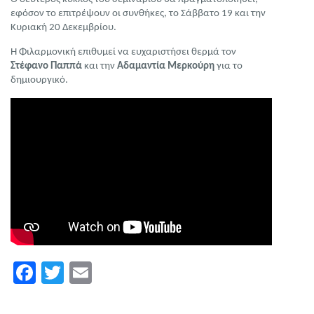
εφόσον το επιτρέψουν οι συνθήκες, το Σάββατο 19 και την
Κυριακή 20 Δεκεμβρίου.
Η Φιλαρμονική επιθυμεί να ευχαριστήσει θερμά τον
Στέφανο Παππά
και την
Αδαμαντία Μερκούρη
για το
δημιουργικό.
Facebook
Twitter
Email