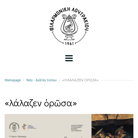
«ἨΛΆΛΑΖΕΝ ὉΡΩ͂ΣΑ»
Homepage
>
Νέα - Δελτία τύπου
>
«Ἠλάλαζεν ὁρῶσα»