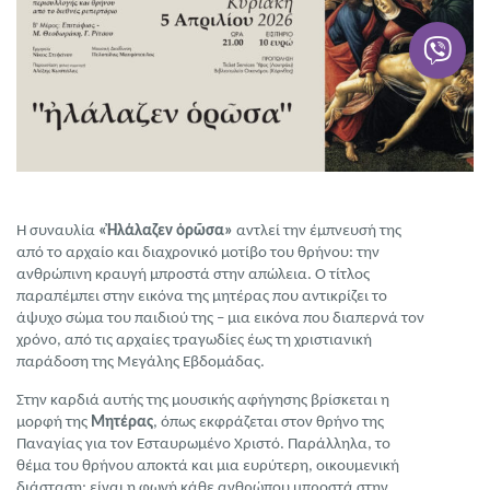
Η συναυλία
«Ἠλάλαζεν ὁρῶσα»
αντλεί την έμπνευσή της
από το αρχαίο και διαχρονικό μοτίβο του θρήνου: την
ανθρώπινη κραυγή μπροστά στην απώλεια. Ο τίτλος
παραπέμπει στην εικόνα της μητέρας που αντικρίζει το
άψυχο σώμα του παιδιού της – μια εικόνα που διαπερνά τον
χρόνο, από τις αρχαίες τραγωδίες έως τη χριστιανική
παράδοση της Μεγάλης Εβδομάδας.
Στην καρδιά αυτής της μουσικής αφήγησης βρίσκεται η
μορφή της
Μητέρας
, όπως εκφράζεται στον θρήνο της
Παναγίας για τον Εσταυρωμένο Χριστό. Παράλληλα, το
θέμα του θρήνου αποκτά και μια ευρύτερη, οικουμενική
διάσταση: είναι η φωνή κάθε ανθρώπου μπροστά στην