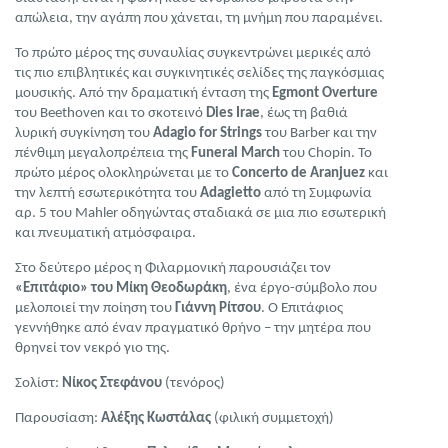
απώλεια, την αγάπη που χάνεται, τη μνήμη που παραμένει.
Το πρώτο μέρος της συναυλίας συγκεντρώνει μερικές από
τις πιο επιβλητικές και συγκινητικές σελίδες της παγκόσμιας
μουσικής. Από την δραματική ένταση της
Egmont Overture
του Beethoven και το σκοτεινό
Dies Irae
, έως τη βαθιά
λυρική συγκίνηση του
Adagio for Strings
του Barber και την
πένθιμη μεγαλοπρέπεια της
Funeral March
του Chopin. Το
πρώτο μέρος ολοκληρώνεται με το
Concerto de Aranjuez
και
την λεπτή εσωτερικότητα του
Adagietto
από τη Συμφωνία
αρ. 5 του Mahler οδηγώντας σταδιακά σε μια πιο εσωτερική
και πνευματική ατμόσφαιρα.
Στο δεύτερο μέρος η Φιλαρμονική παρουσιάζει τον
«Επιτάφιο» του Μίκη Θεοδωράκη
, ένα έργο-σύμβολο που
μελοποιεί την ποίηση του
Γιάννη Ρίτσου
. Ο Επιτάφιος
γεννήθηκε από έναν πραγματικό θρήνο – την μητέρα που
θρηνεί τον νεκρό γιο της.
Σολίστ:
Νίκος Στεφάνου
(τενόρος)
Παρουσίαση:
Αλέξης Κωστάλας
(φιλική συμμετοχή)