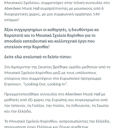
Μουσικού Σχολείου, συμμετείχαν στην τελική συναυλία στο
Aberdeen Music Hall συμπράττοντας με μουσικούς από 6
διαφορετικές χώρες, με μια συμφωνική ορχήστρα 140
ατόμων!
Άξιοι συγχαρητηρίων οι καθηγητές, η διευθύντρια κα
Καραπατά και το Μουσικό Σχολείο Κορίνθου για το
σπουδαίο εκπαιδευτικό και καλλιτεχνικό έργο που
επιτελούν στην Κορινθία!
Δείτε εδώ αναλυτικά το δελτίο τύπου:
Στο Άμπερντην της Σκωτίας βρέθηκε ομάδα μαθητών από το
Μουσικό Σχολείο Κορίνθου μαζί με τους υπόλοιπους
εταίρους που συμμετέχουν στο Ευρωπαϊκό πρόγραμμα
Erasmus+, “Looking Out, Looking In”.
Πραγματοποιήθηκε συναυλία στο Aberdeen Music Hall με
μαθητές από έξι χώρες της Ευρώπης και συγκεκριμένα από
την Ισπανία, τη Γαλλία, την Ιταλία, τη Λιθουανία, τη Σκωτία
και την Ελλάδα.
Το Μουσικό Σχολείο Κορίνθου, εκπροσωπώντας την Ελλάδα,
παρουσίασε έργα Ελλήνων και ξένων συνθετών