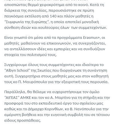
αποσπώντας θερμό χειροκρότημα από το κοινό. Κατά τη
διάρκεια της συναυλίας, παρουσιάστηκε σε πρώτη
παγκόσμια εκτέλεση από 140 και πλέον μαθητές η
“Συμφωνία της Ευρώπης”, η οποία αποτελεί μοναδική
σύνθεση ιδεών και κουλτούρας όλων των συμμετεχόντων.
Είναι γνωστό ότι μέσα από τα προγράμματα Erasmus+, οι
μαθητές μαθαίνουν να επικοινωνούν, να συνεργάζονται,
να ανταλλάσσουν ιδέες και εμπειρίες και να συνδυάζουν
στοιχεία του πολιτισμού τους.
Συγχαίρουμε όλους τους συμμετέχοντες και ιδιαίτερα το
“Albyn School” της Σκωτίας που διοργάνωσε τη συνάντηση
αυτή. Συγχαρητήρια στους μαθητές μας και στον καθηγητή
τους κο Π. Μαυρόπουλο για την εξαιρετική τους παρουσία.
Παράλληλα, θα θέλαμε να ευχαριστήσουμε τον όμιλο
“ΑΙΓΕΑΣ” ΑΜΚΕ και τον κο Α. Μαρτίνο για τη στήριξη και την
προσφορά του στο εκπαιδευτικό έργο του σχολείου μας
καθώς και το Δήμαρχο Κορινθίων, κο Β. Νανόπουλο για την
αμέριστη βοήθεια και την ευγενική συμβολή του σε τέτοιου
είδους προσπάθειες.