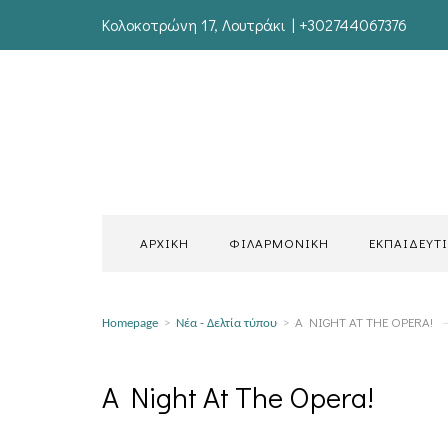
Κολοκοτρώνη 17, Λουτράκι | +302744067376
ΑΡΧΙΚΗ
ΦΙΛΑΡΜΟΝΙΚΗ
ΕΚΠΑΙΔΕΥΤ
A NIGHT AT THE OPERA!
Homepage
>
Νέα - Δελτία τύπου
>
A Night At The Opera!