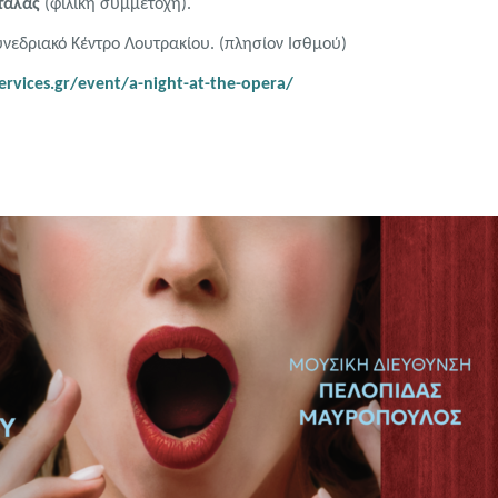
τάλας
(φιλική συμμετοχή).
νεδριακό Κέντρο Λουτρακίου. (πλησίον Ισθμού)
ervices.gr/event/a-night-at-the-opera/