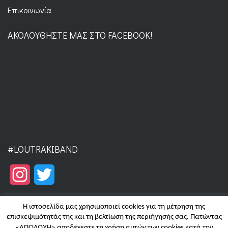
Επικοινωνία
ΑΚΟΛΟΥΘΉΣΤΕ ΜΑΣ ΣΤΟ FACEBOOK!
#LOUTRAKIBAND
Instagram
Twitter
Η ιστοσελίδα μας χρησιμοποιεί cookies για τη μέτρηση της
επισκεψιμότητάς της και τη βελτίωση της περιήγησής σας. Πατώντας
«ΑΠΟΔΟΧΗ» αποδέχεστε τη χρήση αυτών των cookies κατά την