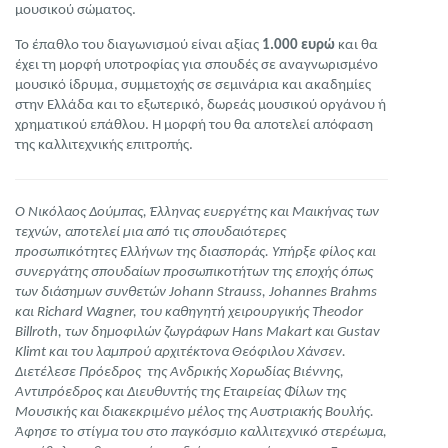
μουσικού σώματος.
Το έπαθλο του διαγωνισμού είναι αξίας
1.000 ευρώ
και θα
έχει τη μορφή υποτροφίας για σπουδές σε αναγνωρισμένο
μουσικό ίδρυμα, συμμετοχής σε σεμινάρια και ακαδημίες
στην Ελλάδα και το εξωτερικό, δωρεάς μουσικού οργάνου ή
χρηματικού επάθλου. Η μορφή του θα αποτελεί απόφαση
της καλλιτεχνικής επιτροπής.
Ο Νικόλαος Δούμπας, Έλληνας ευεργέτης και Μαικήνας των
τεχνών, αποτελεί μια από τις σπουδαιότερες
προσωπικότητες Ελλήνων της διασποράς. Υπήρξε φίλος και
συνεργάτης σπουδαίων προσωπικοτήτων της εποχής όπως
των διάσημων συνθετών Johann Strauss, Johannes Brahms
και Richard Wagner, του καθηγητή χειρουργικής Theodor
Billroth, των δημοφιλών ζωγράφων Hans Makart και Gustav
Klimt και του λαμπρού αρχιτέκτονα Θεόφιλου Χάνσεν.
Διετέλεσε Πρόεδρος της Ανδρικής Χορωδίας Βιέννης,
Αντιπρόεδρος και Διευθυντής της Εταιρείας Φίλων της
Μουσικής και διακεκριμένο μέλος της Αυστριακής Βουλής.
Άφησε το στίγμα του στο παγκόσμιο καλλιτεχνικό στερέωμα,