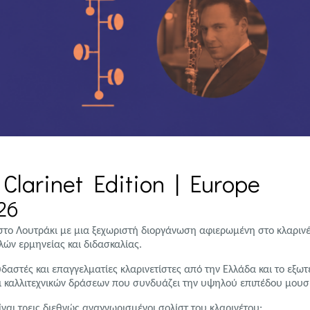
larinet Edition | Europe
26
 στο Λουτράκι με μια ξεχωριστή διοργάνωση αφιερωμένη στο κλαριν
ν ερμηνείας και διδασκαλίας.
ουδαστές και επαγγελματίες κλαρινετίστες από την Ελλάδα και το εξωτ
ι καλλιτεχνικών δράσεων που συνδυάζει την υψηλού επιπέδου μουσι
ναι τρεις διεθνώς αναγνωρισμένοι σολίστ του κλαρινέτου: