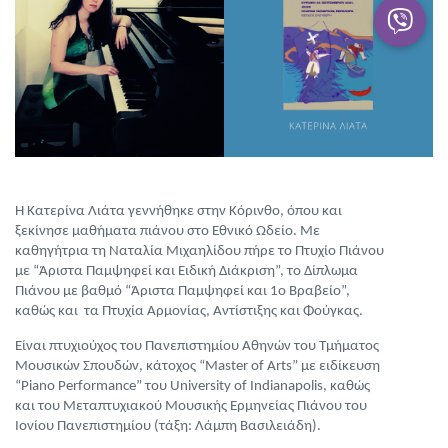
Η Κατερίνα Λιάτα γεννήθηκε στην Κόρινθο, όπου και
ξεκίνησε μαθήματα πιάνου στο Εθνικό Ωδείο. Με
καθηγήτρια τη Ναταλία Μιχαηλίδου πήρε το Πτυχίο Πιάνου
με “Άριστα Παμψηφεί και Ειδική Διάκριση”, το Δίπλωμα
Πιάνου με βαθμό “Άριστα Παμψηφεί και 1ο Βραβείο”,
καθώς και τα Πτυχία Αρμονίας, Αντίστιξης και Φούγκας.
Είναι πτυχιούχος του Πανεπιστημίου Αθηνών του Τμήματος
Μουσικών Σπουδών, κάτοχος “Master of Arts” με ειδίκευση
“Piano Performance” του University of Indianapolis, καθώς
και του Μεταπτυχιακού Μουσικής Ερμηνείας Πιάνου του
Ιονίου Πανεπιστημίου (τάξη: Λάμπη Βασιλειάδη).