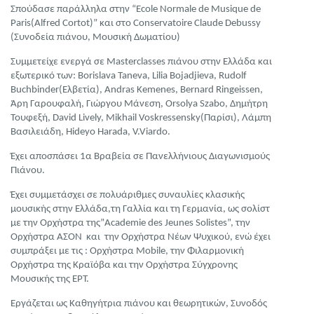
Σπούδασε παράλληλα στην “Ecole Normale de Musique de
Paris(Alfred Cortot)” και στο Conservatoire Claude Debussy
(Συνοδεία πιάνου, Μουσική Δωματίου)
Συμμετείχε ενεργά σε Masterclasses πιάνου στην Ελλάδα και
εξωτερικό των: Borislava Taneva, Lilia Bojadjieva, Rudolf
Buchbinder(Ελβετία), Andras Kemenes, Βernard Ringeissen,
Άρη Γαρουφαλή, Γιώργου Μάνεση, Orsolya Szabo, Δημήτρη
Τουφεξή, David Lively, Mikhail Voskressensky(Παρίσι), Λάμπη
Βασιλειάδη, Hideyo Harada, V.Viardo.
Έχει αποσπάσει 1α Βραβεία σε Πανελλήνιους Διαγωνισμούς
Πιάνου.
Έχει συμμετάσχει σε πολυάριθμες συναυλίες κλασικής
μουσικής στην Ελλάδα,τη Γαλλία και τη Γερμανία, ως σολίστ
με την Ορχήστρα της”Academie des Jeunes Solistes”, την
Ορχήστρα ΑΣΟΝ και την Ορχήστρα Νέων Ψυχικού, ενώ έχει
συμπράξει με τις : Ορχήστρα Mobile, την Φιλαρμονική
Ορχήστρα της Κραϊόβα και την Ορχήστρα Σύγχρονης
Μουσικής της ΕΡΤ.
Εργάζεται ως Καθηγήτρια πιάνου και θεωρητικών, Συνοδός