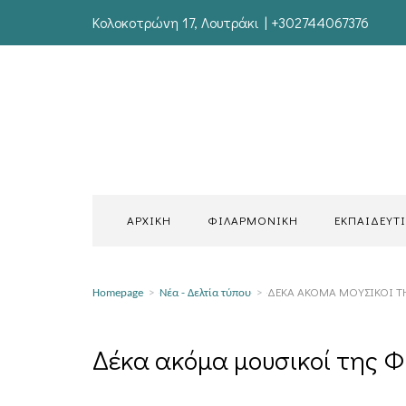
Κολοκοτρώνη 17, Λουτράκι | +302744067376
ΑΡΧΙΚΗ
ΦΙΛΑΡΜΟΝΙΚΗ
ΕΚΠΑΙΔΕΥΤ
ΔΈΚΑ ΑΚΌΜΑ ΜΟΥΣΙΚΟΊ Τ
Homepage
>
Νέα - Δελτία τύπου
>
Δέκα ακόμα μουσικοί της Φ