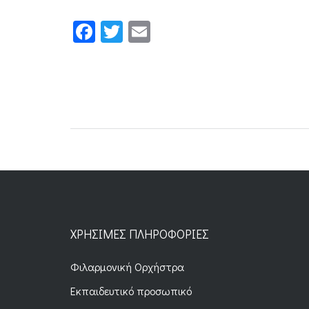
Facebook
Twitter
Email
ΧΡΉΣΙΜΕΣ ΠΛΗΡΟΦΟΡΊΕΣ
Φιλαρμονική Ορχήστρα
Εκπαιδευτικό προσωπικό